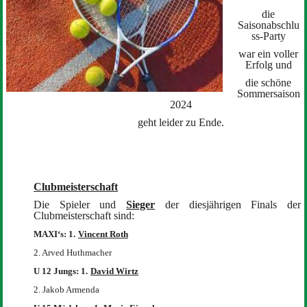
die
Saisonabschlu
ss-Party
war ein voller
Erfolg und
die schöne
Sommersaison
2024
geht leider zu Ende.
Clubmeisterschaft
Die Spieler und
Sieger
der diesjährigen Finals der
Clubmeisterschaft sind:
MAXI‘s: 1.
Vincent Roth
2. Arved Huthmacher
U 12 Jungs: 1.
David Wirtz
2. Jakob Armenda