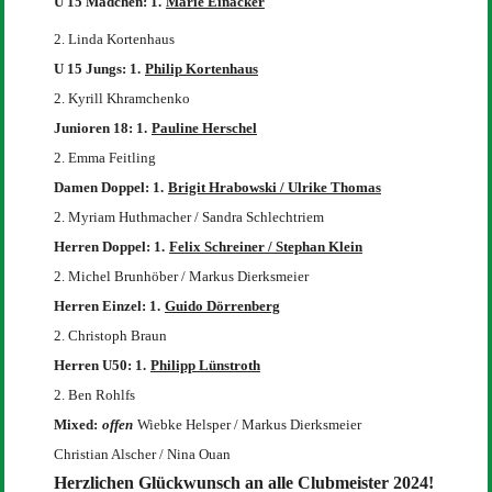
U 15 Mädchen: 1.
Marie Einacker
2. Linda Kortenhaus
U 15 Jungs: 1.
Philip Kortenhaus
2. Kyrill Khramchenko
Junioren 18: 1.
Pauline Herschel
2. Emma Feitling
Damen Doppel: 1.
Brigit Hrabowski / Ulrike Thomas
2. Myriam Huthmacher / Sandra Schlechtriem
Herren Doppel: 1.
Felix Schreiner / Stephan Klein
2. Michel Brunhöber / Markus Dierksmeier
Herren Einzel: 1.
Guido Dörrenberg
2. Christoph Braun
Herren U50: 1.
Philipp Lünstroth
2. Ben Rohlfs
Mixed:
offen
Wiebke Helsper / Markus Dierksmeier
Christian Alscher / Nina Ouan
Herzlichen Glückwunsch an alle Clubmeister 2024!